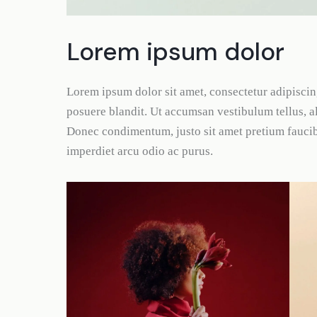
Lorem ipsum dolor
Lorem ipsum dolor sit amet, consectetur adipiscing 
posuere blandit. Ut accumsan vestibulum tellus, a
Donec condimentum, justo sit amet pretium fauci
imperdiet arcu odio ac purus.