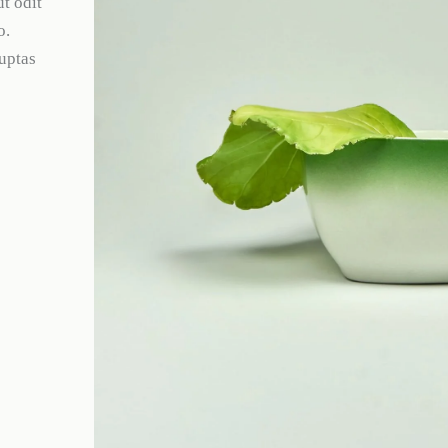
t odit
o.
uptas