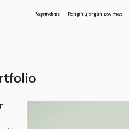
Pagrindinis
Renginių organizavimas
tfolio
r