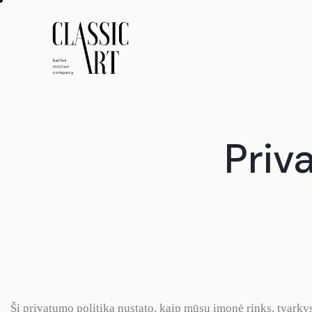
Priv
Ši privatumo politika nustato, kaip mūsų įmonė rinks, tvarky