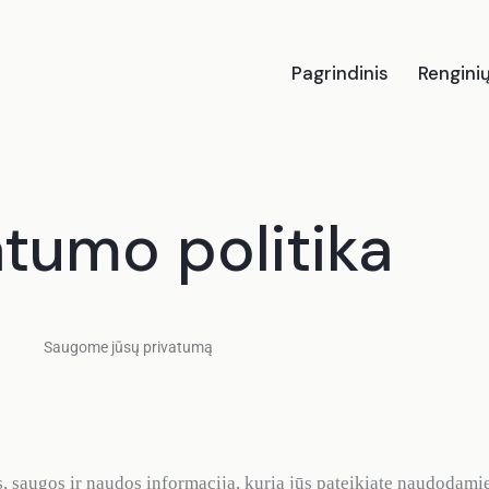
Pagrindinis
Rengini
Pagrindinis
Renginių organizavimas
K
atumo politika
Saugome jūsų privatumą
s, saugos ir naudos informaciją, kurią jūs pateikiate naudodam