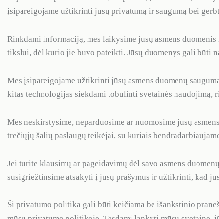
įsipareigojame užtikrinti jūsų privatumą ir saugumą bei ge
Rinkdami informaciją, mes laikysime jūsų asmens duomenis k
tikslui, dėl kurio jie buvo pateikti. Jūsų duomenys gali būti
Mes įsipareigojame užtikrinti jūsų asmens duomenų saugumą 
kitas technologijas siekdami tobulinti svetainės naudojimą, rink
Mes neskirstysime, neparduosime ar nuomosime jūsų asmens 
trečiųjų šalių paslaugų teikėjai, su kuriais bendradarbiauja
Jei turite klausimų ar pageidavimų dėl savo asmens duomenų
susigriežtinsime atsakyti į jūsų prašymus ir užtikrinti, kad 
Ši privatumo politika gali būti keičiama be išankstinio prane
mūsų privatumo politikoje. Tęsdami lankyti mūsų svetainę, jū