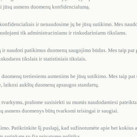
rbti jūsų asmens duomenų konfidencialumą.
onfidencialiais ir nenaudosime jų be jūsų sutikimo. Mes naud
 naudojami tik administraciniams ir rinkodariniams tikslams.
ir naudoti patikimus duomenų saugojimo būdus. Mes taip pat g
odaros tikslais ir statistiniais tikslais.
duomenų tretiesiems asmenims be jūsų sutikimo. Mes taip pat 
me, laikosi aukštų duomenų apsaugos standartų.
 tvarkymo, prašome susisiekti su mumis naudodamiesi pateikta
jūsų asmens duomenys būtų tvarkomi teisingai ir saugiai.
šimo. Patikrinkite šį puslapį, kad sužinotumėte apie bet kokius
s sutinkate su šia privatumo politika.