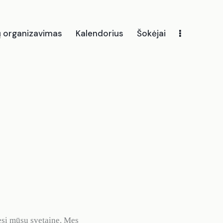
ų organizavimas
Kalendorius
Šokėjai
alendorius
Šokėjai
Baleto pamokos
Naujienos
iesi mūsų svetaine. Mes