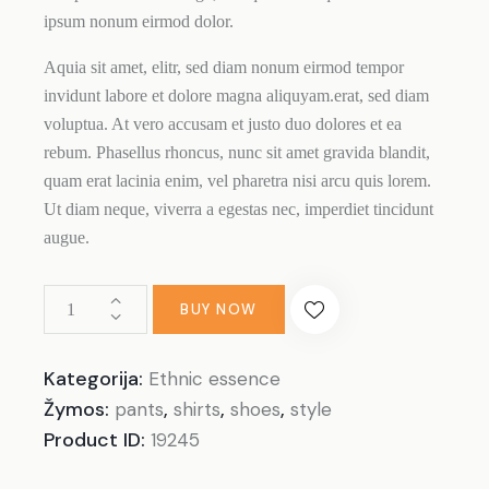
ipsum nonum eirmod dolor.
Aquia sit amet, elitr, sed diam nonum eirmod tempor
invidunt labore et dolore magna aliquyam.erat, sed diam
voluptua. At vero accusam et justo duo dolores et ea
rebum. Phasellus rhoncus, nunc sit amet gravida blandit,
quam erat lacinia enim, vel pharetra nisi arcu quis lorem.
Ut diam neque, viverra a egestas nec, imperdiet tincidunt
augue.
produkto
BUY NOW
kiekis:
Blue
Kategorija:
Ethnic essence
sweatshirt
Žymos:
,
,
,
pants
shirts
shoes
style
Product ID:
19245