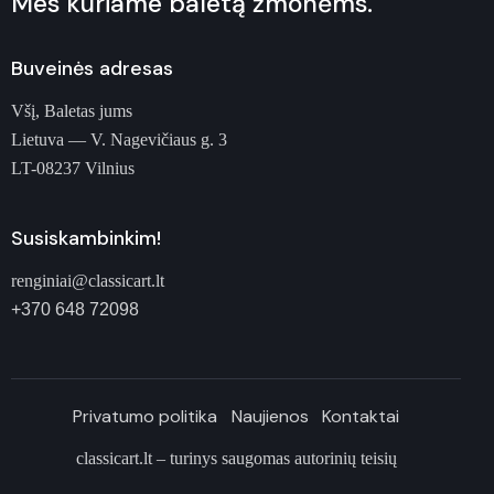
Mes kuriame baletą žmonėms.
Buveinės adresas
Všį, Baletas jums
Lietuva — V. Nagevičiaus g. 3
LT-08237 Vilnius
Susiskambinkim!
renginiai@classicart.lt
+370 648 72098
Privatumo politika
Naujienos
Kontaktai
classicart.lt – turinys saugomas autorinių teisių