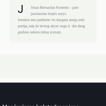
J
Jonas Bernardas Kertenis – pats
jauniausias trupės narys.
Jonukui mes patikime vis daugiau naujų solo
partijų, taip jis tiesiog akyse auga ir dar daug
gražaus sukurs mūsų scenoje.